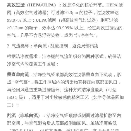
高效过滤（HEPA/ULPA）
：这是净化的核心环节。HEPA 滤
网（高效空气过滤器）可过滤≥0.3μm 的粒子，过滤效率达
99.97% 以上；ULPA 滤网（超高效空气过滤器）则可过滤
≥0.12μm 的粒子，效率达 99.999% 以上。经过高效过滤后的
空气，几乎不含悬浮污染物，成为 “洁净空气”。
2. 气流循环：单向流 / 乱流控制，避免局部污染
根据洁净度需求，洁净棚的气流组织分为两种形式，确保洁
净空气均匀覆盖工作区域：
垂直单向流
：洁净空气经顶部高效过滤器垂直向下流动，形
成 “空气幕”，将工作区域内的污染物直接压向底部回风口，
再经回风通道重新过滤循环。这种方式洁净度最高（可达
ISO 5 级），适用于对尘埃敏感的精密工艺（如半导体晶圆加
工）；
乱流（非单向流）
：洁净空气经顶部或侧面过滤器扩散至内
部空间，与空气混合后从底部或侧面回风。虽洁净度略低
（ISO 6-8 级），但成本更低、适用性更广，常用于食品包