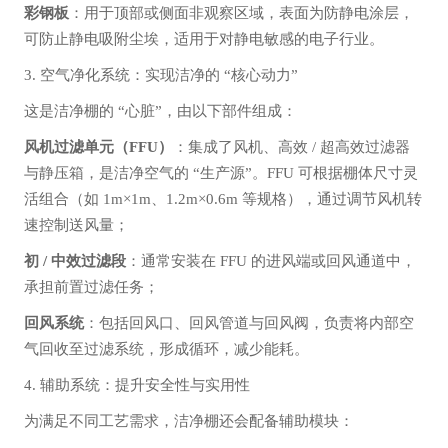
彩钢板
：用于顶部或侧面非观察区域，表面为防静电涂层，
可防止静电吸附尘埃，适用于对静电敏感的电子行业。
3. 空气净化系统：实现洁净的 “核心动力”
这是洁净棚的 “心脏”，由以下部件组成：
风机过滤单元（FFU）
：集成了风机、高效 / 超高效过滤器
与静压箱，是洁净空气的 “生产源”。FFU 可根据棚体尺寸灵
活组合（如 1m×1m、1.2m×0.6m 等规格），通过调节风机转
速控制送风量；
初 / 中效过滤段
：通常安装在 FFU 的进风端或回风通道中，
承担前置过滤任务；
回风系统
：包括回风口、回风管道与回风阀，负责将内部空
气回收至过滤系统，形成循环，减少能耗。
4. 辅助系统：提升安全性与实用性
为满足不同工艺需求，洁净棚还会配备辅助模块：