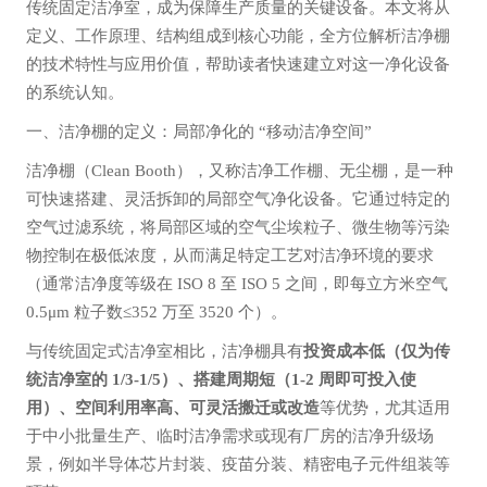
传统固定洁净室，成为保障生产质量的关键设备。本文将从
定义、工作原理、结构组成到核心功能，全方位解析洁净棚
的技术特性与应用价值，帮助读者快速建立对这一净化设备
的系统认知。
一、洁净棚的定义：局部净化的 “移动洁净空间”
洁净棚（Clean Booth），又称洁净工作棚、无尘棚，是一种
可快速搭建、灵活拆卸的局部空气净化设备。它通过特定的
空气过滤系统，将局部区域的空气尘埃粒子、微生物等污染
物控制在极低浓度，从而满足特定工艺对洁净环境的要求
（通常洁净度等级在 ISO 8 至 ISO 5 之间，即每立方米空气
0.5μm 粒子数≤352 万至 3520 个）。
与传统固定式洁净室相比，洁净棚具有
投资成本低（仅为传
统洁净室的 1/3-1/5）、搭建周期短（1-2 周即可投入使
用）、空间利用率高、可灵活搬迁或改造
等优势，尤其适用
于中小批量生产、临时洁净需求或现有厂房的洁净升级场
景，例如半导体芯片封装、疫苗分装、精密电子元件组装等