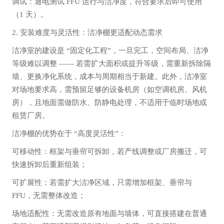
调试：通电测试 FFU 运行与洁净度，符合要求后即可使用
（1 天）。
2. 安装难度与灵活性：洁净棚更适配动态需求
洁净室的建设是 “固定化工程”，一旦完工，空间布局、洁净
等级难以调整 —— 若需扩大面积或提升等级，需重新拆除隔
墙、更换净化系统，成本与周期相当于新建。此外，洁净室
对场地要求高，需预留足够的设备机房（如空调机房、风机
房），且地面需做防水、防静电处理，不适用于临时场地或
租赁厂房。
洁净棚的优势在于 “高度灵活性”：
可移动性：框架与垂帘可拆卸，若产线调整或厂房搬迁，可
快速拆卸后重新组装；
可扩展性：若需扩大洁净区域，只需增加框架、垂帘与
FFU，无需整体改造；
场地适配性：无需改造原有地面与墙体，可直接搭建在普通