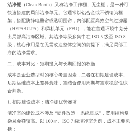
洁净棚
（Clean Booth）又称洁净工作棚、无尘棚，是一种可
快速搭建的局部洁净单元。它通常以铝合金或不锈钢为框
架，搭配防静电垂帘或透明围帘，内部配置高效空气过滤器
（HEPA/ULPA）和风机单元（FFU），能在普通环境中划分
出局部高洁净区域。其洁净等级多集中在 ISO 5 级至 ISO 8
级，核心作用是在无需改造整体空间的前提下，满足局部工
序的洁净需求。
二、成本对比：短期投入与长期回报的权衡
成本是企业选型时的核心考量因素，二者在初期建设成本、
后期运维成本上差异悬殊，需结合使用周期与需求稳定性综
合判断。
1. 初期建设成本：洁净棚优势显著
洁净室的建设成本涉及 “硬件改造 + 系统集成”，费用结构复
杂且金额较高。以 100㎡、ISO 7 级洁净室为例，成本主要包
括：